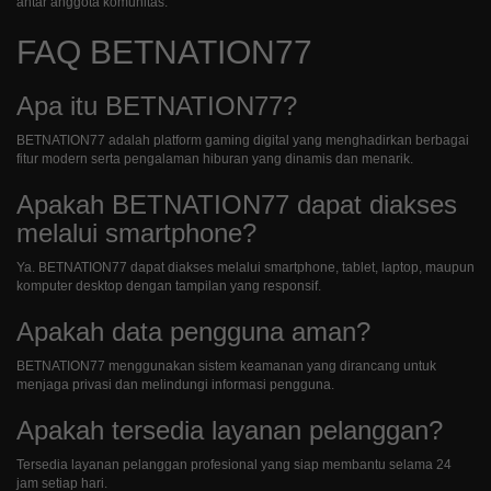
antar anggota komunitas.
FAQ BETNATION77
Apa itu BETNATION77?
BETNATION77 adalah platform gaming digital yang menghadirkan berbagai
fitur modern serta pengalaman hiburan yang dinamis dan menarik.
Apakah BETNATION77 dapat diakses
melalui smartphone?
Ya. BETNATION77 dapat diakses melalui smartphone, tablet, laptop, maupun
komputer desktop dengan tampilan yang responsif.
Apakah data pengguna aman?
BETNATION77 menggunakan sistem keamanan yang dirancang untuk
menjaga privasi dan melindungi informasi pengguna.
Apakah tersedia layanan pelanggan?
Tersedia layanan pelanggan profesional yang siap membantu selama 24
jam setiap hari.