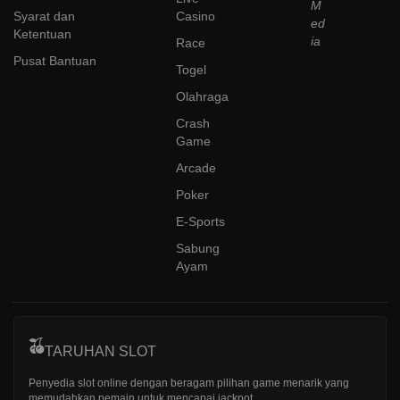
Syarat dan
Casino
Ketentuan
Race
Pusat Bantuan
Togel
Olahraga
Crash
Game
Arcade
Poker
E-Sports
Sabung
Ayam
TARUHAN SLOT
Penyedia slot online dengan beragam pilihan game menarik yang
memudahkan pemain untuk mencapai jackpot