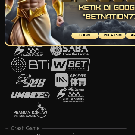
Race
Togel
LOGIN
LINK RESMI
AP
Olahraga
Crash Game