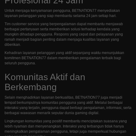
Profesional 24 Jam
Untuk menjaga kenyamanan pengguna, BETNATION77 menyediakan
layanan pelanggan yang siap membantu selama 24 jam setiap hari.
Tim customer service yang berpengalaman dapat membantu menjawab
berbagai pertanyaan serta memberikan solusi terhadap kendala yang
mungkin dihadapi pengguna. Respons yang cepat dan pelayanan yang
ramah menjadi bagian penting dalam menjaga kualitas layanan yang
diberikan.
Kehadiran layanan pelanggan yang aktif sepanjang waktu menunjukkan
komitmen BETNATION77 dalam memberikan pengalaman terbaik bagi
seluruh pengguna.
Komunitas Aktif dan
Berkembang
Selain menghadirkan layanan berkualitas, BETNATION77 juga menjadi
tempat berkumpulnya komunitas pengguna yang aktif. Melalui berbagai
interaksi yang terjalin, pengguna dapat berbagi pengalaman, informasi, serta
berbagai wawasan menarik seputar dunia gaming digital.
Lingkungan komunitas yang positif membantu menciptakan suasana yang
lebih nyaman dan menyenangkan. Interaksi yang terbangun tidak hanya
meningkatkan pengalaman pengguna, tetapi juga memperkuat hubungan