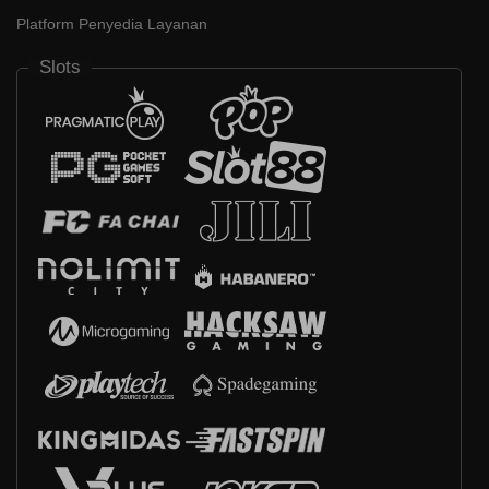
Platform Penyedia Layanan
Slots