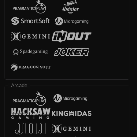
Arcade