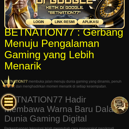
BETNATION77 : Gerbang Menuju Pengalaman
Gaming yang Lebih Menarik
LOGIN
LINK RESMI
APLIKASI
BETNATION77 : Gerbang
Menuju Pengalaman
Gaming yang Lebih
Menarik
BETNATION77
membuka jalan menuju dunia gaming yang dinamis, penuh
warna, dan menghadirkan momen menarik di setiap kesempatan.
BETNATION77 Hadir
Membawa Warna Baru Dalam
Dunia Gaming Digital
Perkembangan teknologi telah mengubah cara masyarakat menikmati