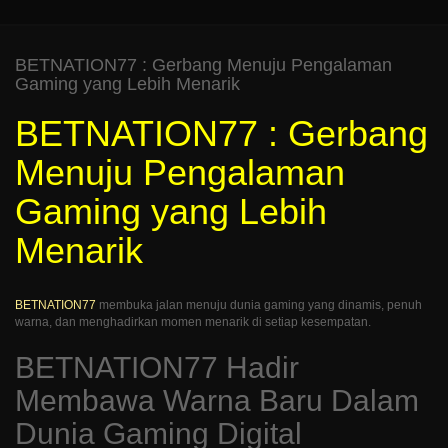
BETNATION77 : Gerbang Menuju Pengalaman
Gaming yang Lebih Menarik
BETNATION77 : Gerbang
Menuju Pengalaman
Gaming yang Lebih
Menarik
BETNATION77
membuka jalan menuju dunia gaming yang dinamis, penuh
warna, dan menghadirkan momen menarik di setiap kesempatan.
BETNATION77 Hadir
Membawa Warna Baru Dalam
Dunia Gaming Digital