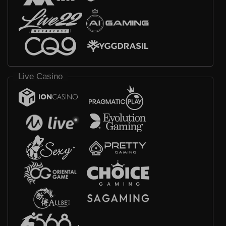
Live Casino