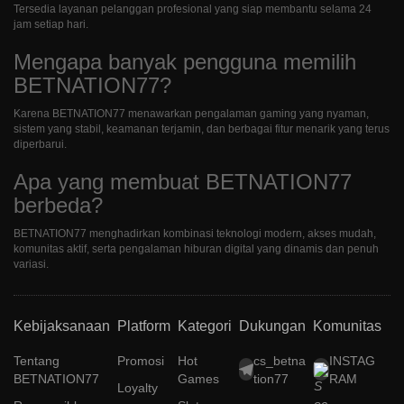
Tersedia layanan pelanggan profesional yang siap membantu selama 24
jam setiap hari.
Mengapa banyak pengguna memilih
BETNATION77?
Karena BETNATION77 menawarkan pengalaman gaming yang nyaman,
sistem yang stabil, keamanan terjamin, dan berbagai fitur menarik yang terus
diperbarui.
Apa yang membuat BETNATION77
berbeda?
BETNATION77 menghadirkan kombinasi teknologi modern, akses mudah,
komunitas aktif, serta pengalaman hiburan digital yang dinamis dan penuh
variasi.
Kebijaksanaan
Platform
Kategori
Dukungan
Komunitas
Tentang
Promosi
Hot
cs_betna
INSTAG
BETNATION77
Games
tion77
RAM
Loyalty