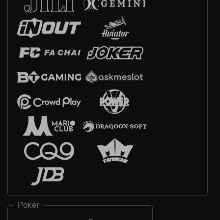
Poker