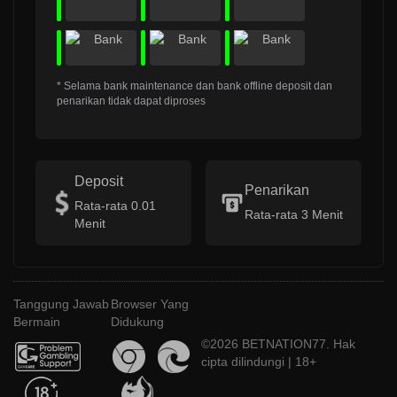
* Selama bank maintenance dan bank offline deposit dan
penarikan tidak dapat diproses
Deposit
Penarikan
Rata-rata 0.01
Rata-rata 3 Menit
Menit
Tanggung Jawab
Browser Yang
Bermain
Didukung
©2026 BETNATION77. Hak
cipta dilindungi | 18+