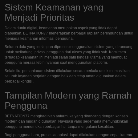
Sistem Keamanan yang
Menjadi Prioritas
Dalam dunia digital, keamanan merupakan aspek yang tidak dapat
diabaikan. BETNATION77 menerapkan berbagai lapisan perlindungan untuk
menjaga keamanan informasi pengguna.
Seluruh data yang tersimpan diproses menggunakan sistem yang dirancang
untuk melindungi privasi pengguna dari akses yang tidak sah. Komitmen
terhadap keamanan ini menjadi salah satu fondasi utama yang membuat
pengguna merasa lebih nyaman saat menggunakan platform.
Selain itu, pemantauan sistem dilakukan secara berkala untuk memastikan
seluruh layanan berjalan dengan baik dan tetap aman digunakan dalam
berbagai kondisi.
Tampilan Modern yang Ramah
Pengguna
BETNATION77 menghadirkan antarmuka yang dirancang dengan konsep
modern dan mudah digunakan. Navigasi yang sederhana memungkinkan
pengguna menemukan berbagai fitur tanpa mengalami kesulitan.
Bagi pengguna baru, proses adaptasi dapat dilakukan dengan cepat karena