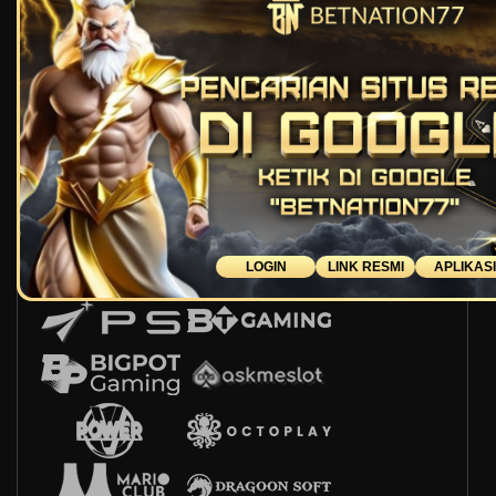
LOGIN
LINK RESMI
APLIKASI