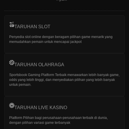
TARUHAN SLOT
Penyedia slot online dengan beragam pilihan game menarik yang
memudahkan pemain untuk mencapai jackpot
TARUHAN OLAHRAGA
Sportsbook Gaming Platform Terbaik menawarkan lebih banyak game,
odds yang lebih tinggi, dan menyediakan pilihan yang lebih banyak
untuk pemain.
TARUHAN LIVE KASINO
Platform Pilihan bagi perusahaan-perusahaan terbaik di dunia,
dengan pilihan variasi game terbanyak