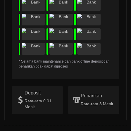
* Selama bank maintenance dan bank offline deposit dan
penarikan tidak dapat diproses
Deposit
Penarikan
Rata-rata 0.01
Rata-rata 3 Menit
Menit