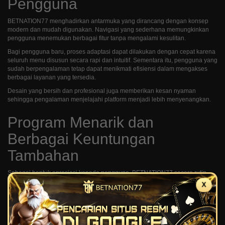
Pengguna
BETNATION77 menghadirkan antarmuka yang dirancang dengan konsep
modern dan mudah digunakan. Navigasi yang sederhana memungkinkan
pengguna menemukan berbagai fitur tanpa mengalami kesulitan.
Bagi pengguna baru, proses adaptasi dapat dilakukan dengan cepat karena
seluruh menu disusun secara rapi dan intuitif. Sementara itu, pengguna yang
sudah berpengalaman tetap dapat menikmati efisiensi dalam mengakses
berbagai layanan yang tersedia.
Desain yang bersih dan profesional juga memberikan kesan nyaman
sehingga pengalaman menjelajahi platform menjadi lebih menyenangkan.
Program Menarik dan
Berbagai Keuntungan
Tambahan
Sebagai bentuk apresiasi kepada pengguna, BETNATION77 secara rutin
menghadirkan berbagai program menarik yang dapat dinikmati oleh seluruh
X
anggota.
Program-program tersebut dirancang untuk memberikan nilai tambah dan
meningkatkan pengalaman pengguna selama berada di dalam platform.
Berbagai kegiatan spesial yang diadakan secara berkala turut menciptakan