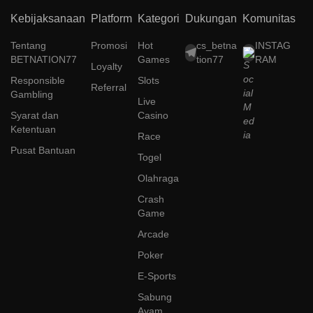
Kebijaksanaan
Platform
Kategori
Dukungan
Komunitas
Tentang
Promosi
Hot
cs_betna
INSTAG
BETNATION77
Games
tion77
RAM
Loyalty
Responsible
Slots
Referral
Gambling
Live
Syarat dan
Casino
Ketentuan
Race
Pusat Bantuan
Togel
Olahraga
Crash
Game
Arcade
Poker
E-Sports
Sabung
Ayam