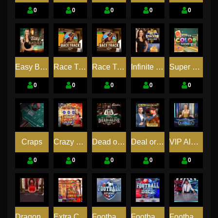
0
0
0
0
0
Easy Blackjack
Race Track
Race Track First Person
Infinite Bet Stacker Blackjack
Super Color Game
0
0
0
0
0
Craps
Crazy Coin Flip
Dead or Alive: Saloon
Deal or No Deal
VIP Always 6 Blackjack 1
0
0
0
0
0
Dragon_Tiger
Extra Chilli Epic Spin
Football Studio
Football Studio Dice
Football_Studio