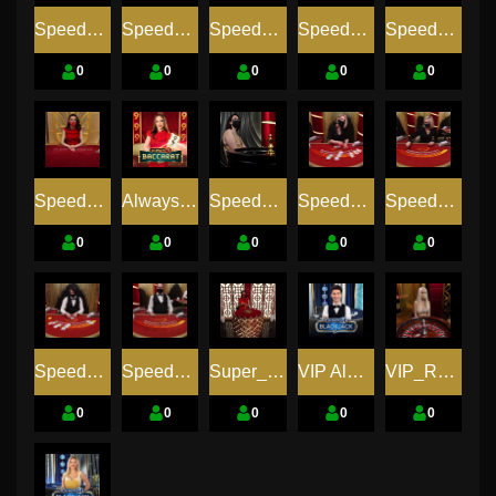
Speed_Baccarat_N
Speed_Baccarat_O
Speed_Baccarat_P
Speed_Baccarat_Q
Speed_Baccarat_R
0
0
0
0
0
Speed_Baccarat_S
Always 9 Baccarat
Speed_Roulette
Speed_VIP_Blackjack_A
Speed_VIP_Blackjack_B
0
0
0
0
0
Speed_VIP_Blackjack_C
Speed_VIP_Blackjack_D
Super_Sic_Bo
VIP Always 6 Blackjack 2
VIP_Roulette
0
0
0
0
0