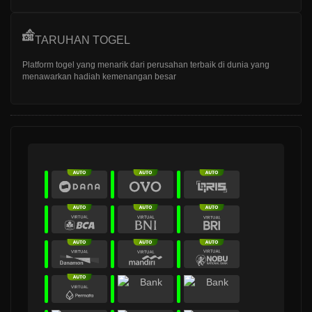
TARUHAN TOGEL
Platform togel yang menarik dari perusahan terbaik di dunia yang
menawarkan hadiah kemenangan besar