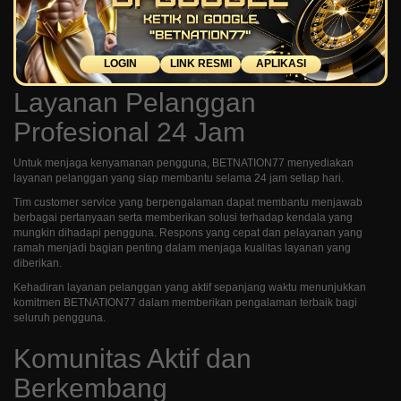
suasana yang lebih hidup dan interaktif.
Pendekatan ini membuat BETNATION77 tidak hanya menjadi tempat hiburan
digital, tetapi juga ruang yang menghadirkan berbagai kesempatan menarik
bagi para penggunanya.
LOGIN
LINK RESMI
APLIKASI
Layanan Pelanggan
Profesional 24 Jam
Untuk menjaga kenyamanan pengguna, BETNATION77 menyediakan
layanan pelanggan yang siap membantu selama 24 jam setiap hari.
Tim customer service yang berpengalaman dapat membantu menjawab
berbagai pertanyaan serta memberikan solusi terhadap kendala yang
mungkin dihadapi pengguna. Respons yang cepat dan pelayanan yang
ramah menjadi bagian penting dalam menjaga kualitas layanan yang
diberikan.
Kehadiran layanan pelanggan yang aktif sepanjang waktu menunjukkan
komitmen BETNATION77 dalam memberikan pengalaman terbaik bagi
seluruh pengguna.
Komunitas Aktif dan
Berkembang