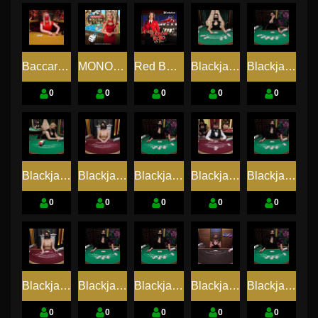
Baccarat_Squeeze
MONOPOLY Roll'em
Red Baron RNG
Blackjack_B
Blackjack_C
0
0
0
0
0
Blackjack_D
Blackjack_Diamond_VIP
Blackjack_E
Blackjack_Fortune_VIP
Blackjack_G
0
0
0
0
0
Blackjack_Grand_VIP
Blackjack_H
Blackjack_I
Blackjack_Infinite
Blackjack_J
0
0
0
0
0