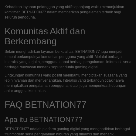
Kehadiran layanan pelanggan yang aktif sepanjang waktu menunjukkan
komitmen BETNATION77 dalam memberikan pengalaman terbaik bagi
seluruh pengguna.
Komunitas Aktif dan
Berkembang
Selain menghadirkan layanan berkualitas, BETNATION77 juga menjadi
tempat berkumpulnya komunitas pengguna yang aktif. Melalui berbagai
interaksi yang terjalin, pengguna dapat berbagi pengalaman, informasi, serta
berbagai wawasan menarik seputar dunia gaming digital.
Lingkungan komunitas yang positif membantu menciptakan suasana yang
lebih nyaman dan menyenangkan. Interaksi yang terbangun tidak hanya
meningkatkan pengalaman pengguna, tetapi juga memperkuat hubungan
antar anggota komunitas.
FAQ BETNATION77
Apa itu BETNATION77?
BETNATION77 adalah platform gaming digital yang menghadirkan berbagai
fitur modern serta pengalaman hiburan yang dinamis dan menarik.