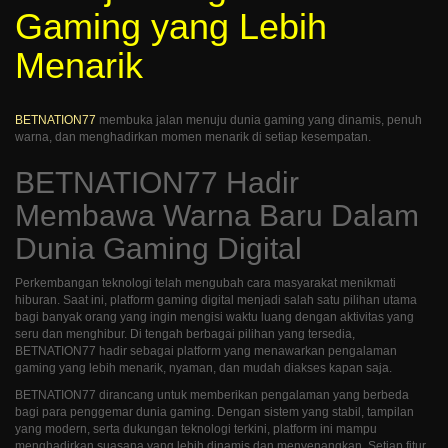
Gaming yang Lebih
Menarik
BETNATION77
membuka jalan menuju dunia gaming yang dinamis, penuh
warna, dan menghadirkan momen menarik di setiap kesempatan.
BETNATION77 Hadir
Membawa Warna Baru Dalam
Dunia Gaming Digital
Perkembangan teknologi telah mengubah cara masyarakat menikmati
hiburan. Saat ini, platform gaming digital menjadi salah satu pilihan utama
bagi banyak orang yang ingin mengisi waktu luang dengan aktivitas yang
seru dan menghibur. Di tengah berbagai pilihan yang tersedia,
BETNATION77 hadir sebagai platform yang menawarkan pengalaman
gaming yang lebih menarik, nyaman, dan mudah diakses kapan saja.
BETNATION77 dirancang untuk memberikan pengalaman yang berbeda
bagi para penggemar dunia gaming. Dengan sistem yang stabil, tampilan
yang modern, serta dukungan teknologi terkini, platform ini mampu
menghadirkan suasana yang lebih dinamis dan menyenangkan. Setiap fitur