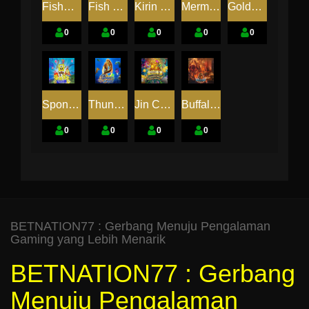
Fishman Wharf
Fish Music World
Kirin Storm
Mermaids-6s
Golden Legend Plus
0
0
0
0
0
Spongebob
Thunder Dragon
Jin Chan Bu Yu
Buffalo thunder
0
0
0
0
BETNATION77 : Gerbang Menuju Pengalaman
Gaming yang Lebih Menarik
BETNATION77 : Gerbang
Menuju Pengalaman