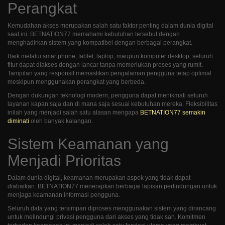
Perangkat
Kemudahan akses merupakan salah satu faktor penting dalam dunia digital
saat ini. BETNATION77 memahami kebutuhan tersebut dengan
menghadirkan sistem yang kompatibel dengan berbagai perangkat.
Baik melalui smartphone, tablet, laptop, maupun komputer desktop, seluruh
fitur dapat diakses dengan lancar tanpa memerlukan proses yang rumit.
Tampilan yang responsif memastikan pengalaman pengguna tetap optimal
meskipun menggunakan perangkat yang berbeda.
Dengan dukungan teknologi modern, pengguna dapat menikmati seluruh
layanan kapan saja dan di mana saja sesuai kebutuhan mereka. Fleksibilitas
inilah yang menjadi salah satu alasan mengapa
BETNATION77 semakin
diminati
oleh banyak kalangan.
Sistem Keamanan yang
Menjadi Prioritas
Dalam dunia digital, keamanan merupakan aspek yang tidak dapat
diabaikan. BETNATION77 menerapkan berbagai lapisan perlindungan untuk
menjaga keamanan informasi pengguna.
Seluruh data yang tersimpan diproses menggunakan sistem yang dirancang
untuk melindungi privasi pengguna dari akses yang tidak sah. Komitmen