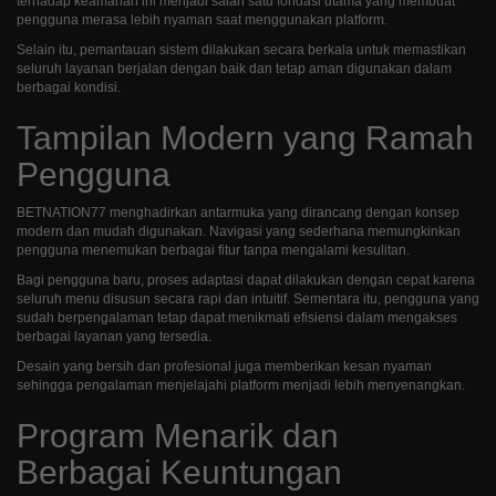
terhadap keamanan ini menjadi salah satu fondasi utama yang membuat
pengguna merasa lebih nyaman saat menggunakan platform.
Selain itu, pemantauan sistem dilakukan secara berkala untuk memastikan
seluruh layanan berjalan dengan baik dan tetap aman digunakan dalam
berbagai kondisi.
Tampilan Modern yang Ramah
Pengguna
BETNATION77 menghadirkan antarmuka yang dirancang dengan konsep
modern dan mudah digunakan. Navigasi yang sederhana memungkinkan
pengguna menemukan berbagai fitur tanpa mengalami kesulitan.
Bagi pengguna baru, proses adaptasi dapat dilakukan dengan cepat karena
seluruh menu disusun secara rapi dan intuitif. Sementara itu, pengguna yang
sudah berpengalaman tetap dapat menikmati efisiensi dalam mengakses
berbagai layanan yang tersedia.
Desain yang bersih dan profesional juga memberikan kesan nyaman
sehingga pengalaman menjelajahi platform menjadi lebih menyenangkan.
Program Menarik dan
Berbagai Keuntungan