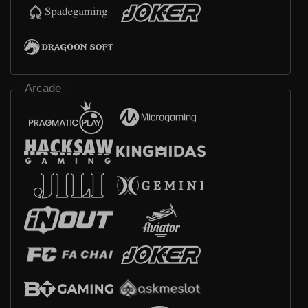
Arcade