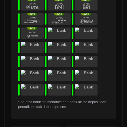
* Selama bank maintenance dan bank offline deposit dan
penarikan tidak dapat diproses