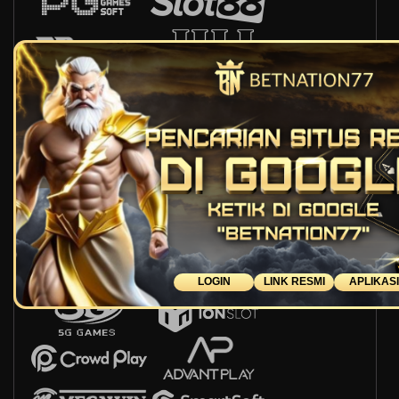
LOGIN
LINK RESMI
APLIKASI