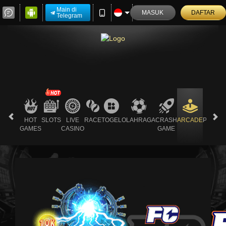
Main di
MASUK
DAFTAR
Telegram
HOT
SLOTS
LIVE
RACE
TOGEL
OLAHRAGA
CRASH
ARCADE
POKER
GAMES
CASINO
GAME