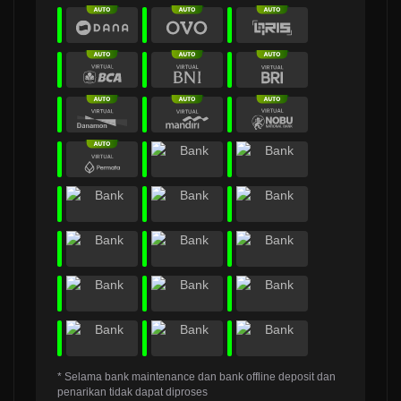
* Selama bank maintenance dan bank offline deposit dan
penarikan tidak dapat diproses