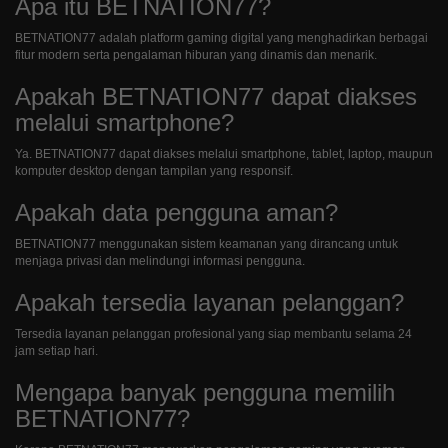
Apa itu BETNATION77?
BETNATION77 adalah platform gaming digital yang menghadirkan berbagai
fitur modern serta pengalaman hiburan yang dinamis dan menarik.
Apakah BETNATION77 dapat diakses
melalui smartphone?
Ya. BETNATION77 dapat diakses melalui smartphone, tablet, laptop, maupun
komputer desktop dengan tampilan yang responsif.
Apakah data pengguna aman?
BETNATION77 menggunakan sistem keamanan yang dirancang untuk
menjaga privasi dan melindungi informasi pengguna.
Apakah tersedia layanan pelanggan?
Tersedia layanan pelanggan profesional yang siap membantu selama 24
jam setiap hari.
Mengapa banyak pengguna memilih
BETNATION77?