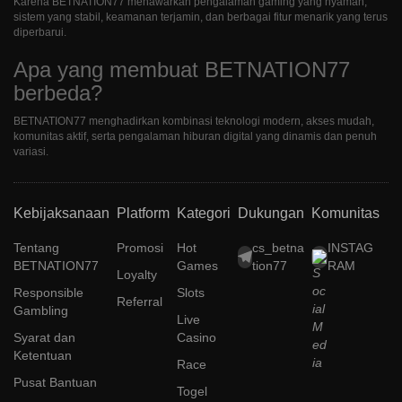
Karena BETNATION77 menawarkan pengalaman gaming yang nyaman,
sistem yang stabil, keamanan terjamin, dan berbagai fitur menarik yang terus
diperbarui.
Apa yang membuat BETNATION77
berbeda?
BETNATION77 menghadirkan kombinasi teknologi modern, akses mudah,
komunitas aktif, serta pengalaman hiburan digital yang dinamis dan penuh
variasi.
Kebijaksanaan
Platform
Kategori
Dukungan
Komunitas
Tentang
Promosi
Hot
cs_betna
INSTAG
BETNATION77
Games
tion77
RAM
Loyalty
Responsible
Slots
Referral
Gambling
Live
Syarat dan
Casino
Ketentuan
Race
Pusat Bantuan
Togel