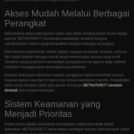
Akses Mudah Melalui Berbagai
Perangkat
Kemudahan akses merupakan salah satu faktor penting dalam dunia digital
saat ini. BETNATION77 memahami kebutuhan tersebut dengan
menghadirkan sistem yang kompatibel dengan berbagai perangkat.
Baik melalui smartphone, tablet, laptop, maupun komputer desktop, seluruh
fitur dapat diakses dengan lancar tanpa memerlukan proses yang rumit.
Tampilan yang responsif memastikan pengalaman pengguna tetap optimal
meskipun menggunakan perangkat yang berbeda.
Dengan dukungan teknologi modern, pengguna dapat menikmati seluruh
layanan kapan saja dan di mana saja sesuai kebutuhan mereka. Fleksibilitas
inilah yang menjadi salah satu alasan mengapa
BETNATION77 semakin
diminati
oleh banyak kalangan.
Sistem Keamanan yang
Menjadi Prioritas
Dalam dunia digital, keamanan merupakan aspek yang tidak dapat
diabaikan. BETNATION77 menerapkan berbagai lapisan perlindungan untuk