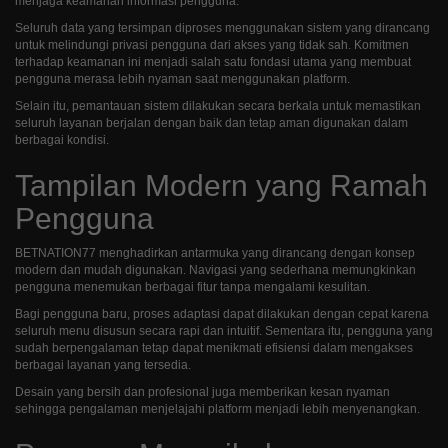
menjaga keamanan informasi pengguna.
Seluruh data yang tersimpan diproses menggunakan sistem yang dirancang
untuk melindungi privasi pengguna dari akses yang tidak sah. Komitmen
terhadap keamanan ini menjadi salah satu fondasi utama yang membuat
pengguna merasa lebih nyaman saat menggunakan platform.
Selain itu, pemantauan sistem dilakukan secara berkala untuk memastikan
seluruh layanan berjalan dengan baik dan tetap aman digunakan dalam
berbagai kondisi.
Tampilan Modern yang Ramah
Pengguna
BETNATION77 menghadirkan antarmuka yang dirancang dengan konsep
modern dan mudah digunakan. Navigasi yang sederhana memungkinkan
pengguna menemukan berbagai fitur tanpa mengalami kesulitan.
Bagi pengguna baru, proses adaptasi dapat dilakukan dengan cepat karena
seluruh menu disusun secara rapi dan intuitif. Sementara itu, pengguna yang
sudah berpengalaman tetap dapat menikmati efisiensi dalam mengakses
berbagai layanan yang tersedia.
Desain yang bersih dan profesional juga memberikan kesan nyaman
sehingga pengalaman menjelajahi platform menjadi lebih menyenangkan.